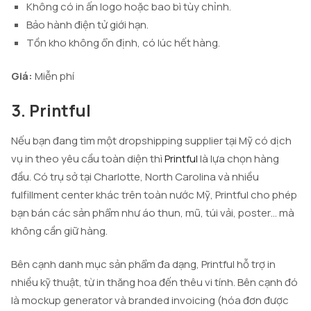
Không có in ấn logo hoặc bao bì tùy chỉnh.
Bảo hành điện tử giới hạn.
Tồn kho không ổn định, có lúc hết hàng.
Giá:
Miễn phí
3. Printful
Nếu bạn đang tìm một dropshipping supplier tại Mỹ có dịch
vụ in theo yêu cầu toàn diện thì
Printful
là lựa chọn hàng
đầu. Có trụ sở tại Charlotte, North Carolina và nhiều
fulfillment center khác trên toàn nước Mỹ, Printful cho phép
bạn bán các sản phẩm như áo thun, mũ, túi vải, poster… mà
không cần giữ hàng.
Bên cạnh danh mục sản phẩm đa dạng, Printful hỗ trợ in
nhiều kỹ thuật, từ in thăng hoa đến thêu vi tính. Bên cạnh đó
là mockup generator và branded invoicing (hóa đơn được