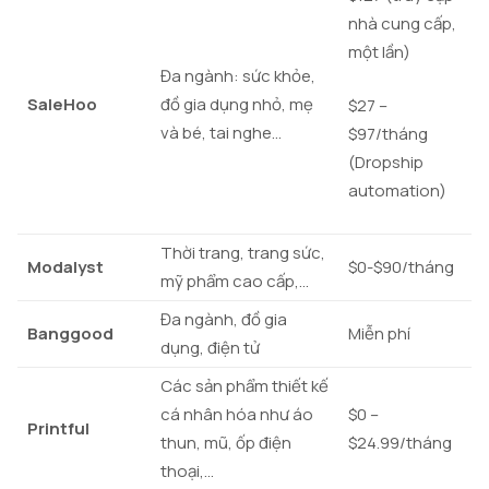
nhà cung cấp,
một lần)
Đa ngành: sức khỏe,
SaleHoo
đồ gia dụng nhỏ, mẹ
$27 –
và bé, tai nghe…
$97/tháng
(Dropship
automation)
Thời trang, trang sức,
Modalyst
$0-$90/tháng
mỹ phẩm cao cấp,…
Đa ngành, đồ gia
Banggood
Miễn phí
dụng, điện tử
Các sản phẩm thiết kế
cá nhân hóa như áo
$0 –
Printful
thun, mũ, ốp điện
$24.99/tháng
thoại,…