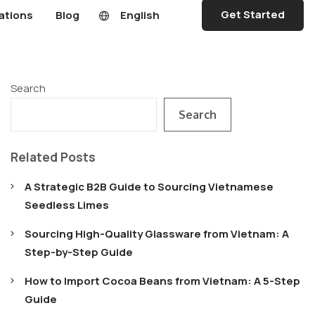
Get Started
ations
Blog
English
Search
Search
Related Posts
A Strategic B2B Guide to Sourcing Vietnamese
Seedless Limes
Sourcing High-Quality Glassware from Vietnam: A
Step-by-Step Guide
How to Import Cocoa Beans from Vietnam: A 5-Step
Guide