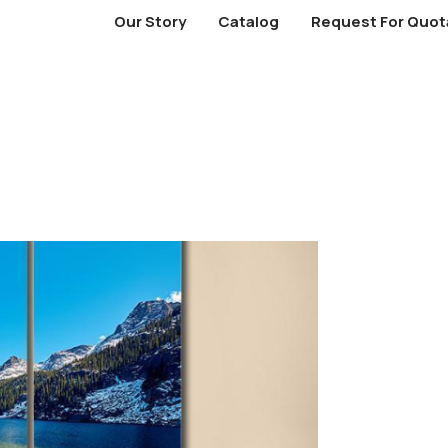
Our Story
Catalog
Request For Quot