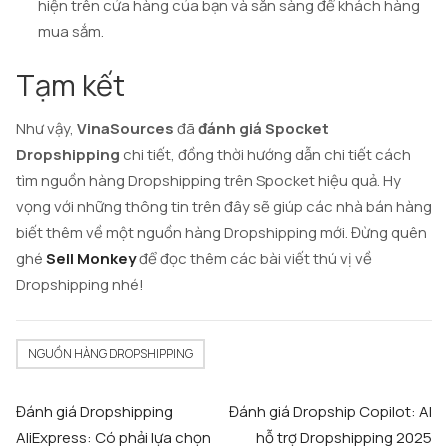
hiện trên cửa hàng của bạn và sẵn sàng để khách hàng
mua sắm.
Tạm kết
Như vậy,
VinaSources
đã
đánh giá Spocket
Dropshipping
chi tiết, đồng thời hướng dẫn chi tiết cách
tìm nguồn hàng Dropshipping trên Spocket hiệu quả. Hy
vọng với những thông tin trên đây sẽ giúp các nhà bán hàng
biết thêm về một nguồn hàng Dropshipping mới. Đừng quên
ghé
Sell Monkey
để đọc thêm các bài viết thú vị về
Dropshipping nhé!
NGUỒN HÀNG DROPSHIPPING
Post
Đánh giá Dropshipping
Đánh giá Dropship Copilot: AI
navigation
AliExpress: Có phải lựa chọn
hỗ trợ Dropshipping 2025