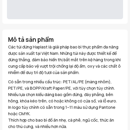
Mô tả sản phẩm
Các túi đứng Haplast là giải pháp bao bì thực phẩm đa năng
được sản xuất tại Việt Nam. Những túi này được thiết kế để
đứng thẳng, đảm bảo hiển thị bắt mắt trên kệ hàng trong khi
cung cấp bảo vệ vượt trội chống lại độ ẩm, oxy và các chất ô
nhiễm để duy trì độ tươi của sản phẩm.
Có sẵn trong nhiều cấu trúc: PET/AL/PE (màng nhôm),
PET/PE, và BOPP/Kraft Paper/PE, với tùy chọn tùy chỉnh.
Nhiều lựa chọn kiểu dáng bao gồm đứng, đáy phẳng, bên
hông, khóa kéo trên, có hoặc không có cửa sổ, và lỗ euro.
In logo tùy chỉnh có sẵn trong 1–11 màu sử dụng Pantone
hoặc CMYK.
Thích hợp cho bao bì đồ ăn nhẹ, cà phê, ngũ cốc, thức ăn
cho thú cưng, và nhiều hơn nữa.