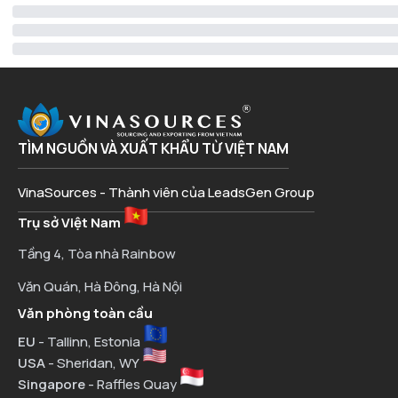
TÌM NGUỒN VÀ XUẤT KHẨU TỪ VIỆT NAM
VinaSources - Thành viên của LeadsGen Group
Trụ sở Việt Nam
Tầng 4, Tòa nhà Rainbow
Văn Quán, Hà Đông, Hà Nội
Văn phòng toàn cầu
EU
- Tallinn, Estonia
USA
- Sheridan, WY
Singapore
- Raffles Quay