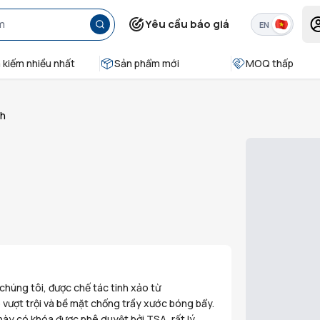
Yêu cầu báo giá
EN
 kiếm nhiều nhất
Sản phẩm mới
MOQ thấp
nh
chúng tôi, được chế tác tinh xảo từ
vượt trội và bề mặt chống trầy xước bóng bẩy.
 này có khóa được phê duyệt bởi TSA, rất lý