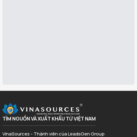
TÌM NGUỒN VÀ XUẤT KHẨU TỪ VIỆT NAM
VinaSources - Thành viên của LeadsGen Group