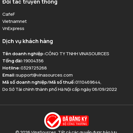
Đối tác truyền thông
CafeF
Vietnamnet
VnExpress
Dịch vụ khách hàng
Tên doanh nghiệp
:
CÔNG TY TNHH VINASOURCES
Tổng đài
:
19004356
Hotline
:
0329725268
Email
:
support@vinasources.com
Mã số doanh nghiệp/Mã số thuế
:
0110469644
,
Do Sở Tài chính thành phố Hà Nội cấp ngày 06/09/2022
© 2026 VinaSources. Tất cả các quyền được bảo lưu.