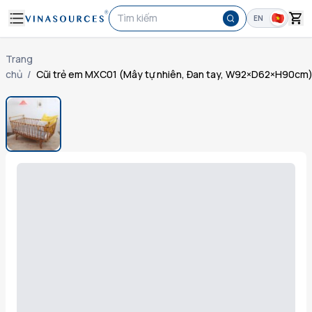
Tìm kiếm
EN
Trang
chủ
/
Cũi trẻ em MXC01 (Mây tự nhiên, Đan tay, W92×D62×H90cm