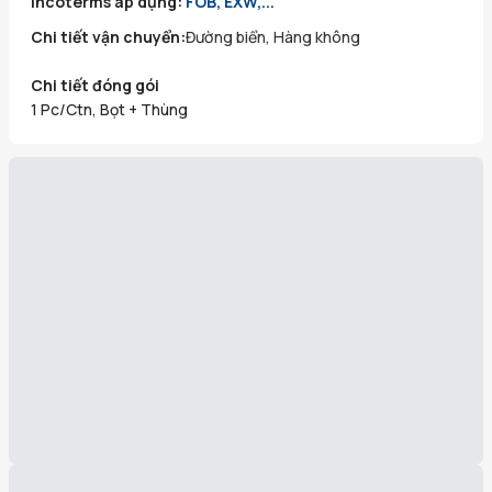
Incoterms áp dụng:
FOB, EXW,...
Chi tiết vận chuyển:
Đường biển, Hàng không
Chi tiết đóng gói
1 Pc/Ctn, Bọt + Thùng