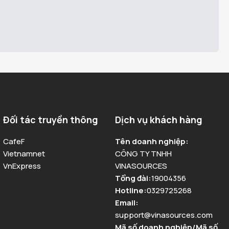
Đối tác truyền thông
Dịch vụ khách hàng
CafeF
Tên doanh nghiệp
:
Vietnamnet
CÔNG TY TNHH
VnExpress
VINASOURCES
Tổng đài
:
19004356
Hotline
:
0329725268
Email
:
support@vinasources.com
Mã số doanh nghiệp/Mã số