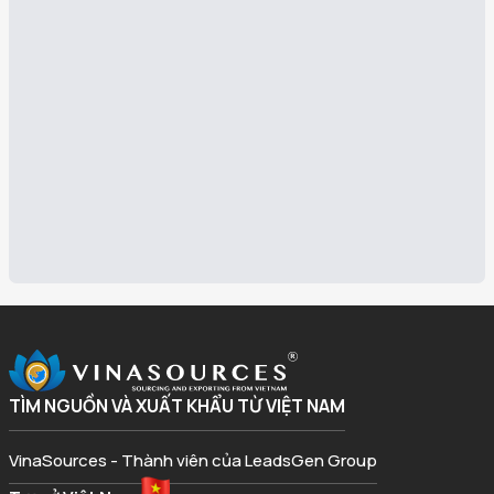
TÌM NGUỒN VÀ XUẤT KHẨU TỪ VIỆT NAM
VinaSources - Thành viên của LeadsGen Group