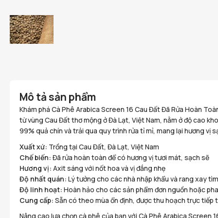
Mô tả sản phẩm
Khám phá Cà Phê Arabica Screen 16 Cau Đất Đã Rửa Hoàn Toàn,
từ vùng Cau Đất thơ mộng ở Đà Lạt, Việt Nam, nằm ở độ cao kh
99% quả chín và trải qua quy trình rửa tỉ mỉ, mang lại hương vị sạ
Xuất xứ:
Trồng tại Cau Đất, Đà Lạt, Việt Nam
Chế biến:
Đã rửa hoàn toàn để có hương vị tươi mát, sạch sẽ
Hương vị:
Axit sáng với nốt hoa và vị đắng nhẹ
Độ nhất quán:
Lý tưởng cho các nhà nhập khẩu và rang xay tìm
Độ linh hoạt:
Hoàn hảo cho các sản phẩm đơn nguồn hoặc pha t
Cung cấp:
Sẵn có theo mùa ổn định, được thu hoạch trực tiếp t
Nâng cao lựa chọn cà phê của bạn với Cà Phê Arabica Screen 