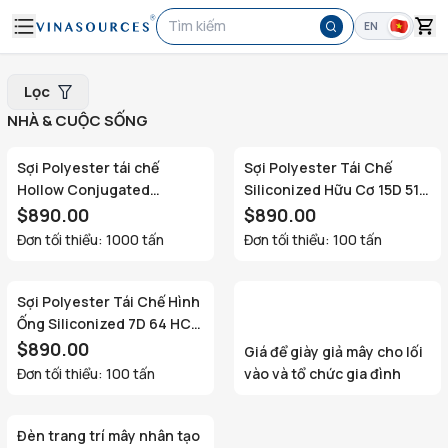
Tìm kiếm
EN
Lọc
NHÀ & CUỘC SỐNG
Sợi Polyester tái chế
Sợi Polyester Tái Chế
Hollow Conjugated
Siliconized Hữu Cơ 15D 51
Siliconized 7D 64 HCS cho
HCS cho Đệm Thời Trang
$890.00
$890.00
đệm cao cấp từ Việt Nam
từ Việt Nam
Đơn tối thiểu: 1000 tấn
Đơn tối thiểu: 100 tấn
Sợi Polyester Tái Chế Hình
Ống Siliconized 7D 64 HCS
cho Nệm Cao Cấp từ Việt
$890.00
Giá để giày giả mây cho lối
Nam
Đơn tối thiểu: 100 tấn
vào và tổ chức gia đình
Đèn trang trí mây nhân tạo