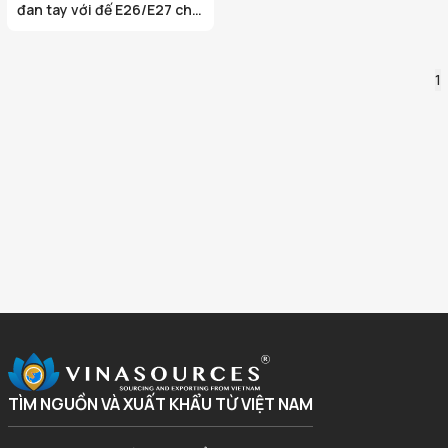
đan tay với đế E26/E27 cho
chiếu sáng trong nhà
1
TÌM NGUỒN VÀ XUẤT KHẨU TỪ VIỆT NAM